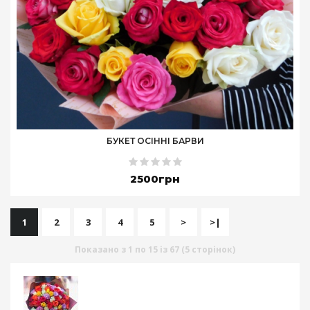
БУКЕТ ОСІННІ БАРВИ
2500грн
1
2
3
4
5
>
>|
Показано з 1 по 15 із 67 (5 сторінок)