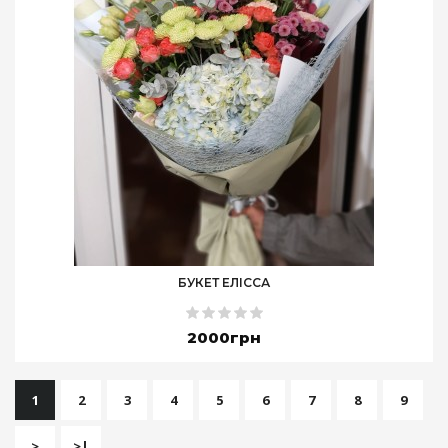
БУКЕТ ЕЛІССА
2000грн
1
2
3
4
5
6
7
8
9
>
>|